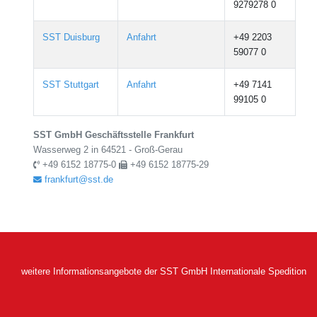
9279278 0
SST Duisburg
Anfahrt
+49 2203
59077 0
SST Stuttgart
Anfahrt
+49 7141
99105 0
SST GmbH Geschäftsstelle Frankfurt
Wasserweg 2 in 64521 - Groß-Gerau
+49 6152 18775-0
+49 6152 18775-29
frankfurt@sst.de
weitere Informationsangebote der SST GmbH Internationale Spedition