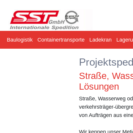
Baulogistik
Containertransporte
Ladekran
Lager
Projektsped
Straße, Wass
Lösungen
Straße, Wasserweg ode
verkehrsträger-übergr
von Aufträgen aus ein
Wir kennen unser Meti