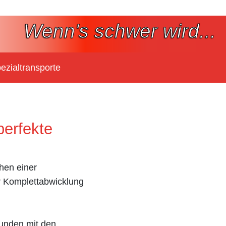
Wenn's schwer wird...
ezialtransporte
perfekte
hen einer
er Komplettabwicklung
bunden mit den